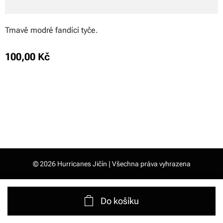
Tmavě modré fandící tyče.
100,00
Kč
© 2026 Hurricanes Jičín | Všechna práva vyhrazena
Do košíku