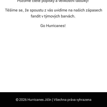
Pozorně čtěte popisky a velikostní tabulky!
Těšíme se, že spoustu z vás uvidíme na našich zápasech
fandit v týmových barvách.
Go Hurricanes!
© 2026 Hurricanes Jičín | Všechna práva vyhrazena